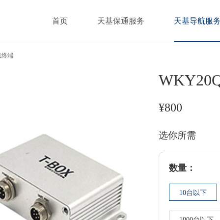
首页
天基保通服务
天基导航服
线终端
WKY2
¥800
选你所需
数量：
10台以下
1000台以下