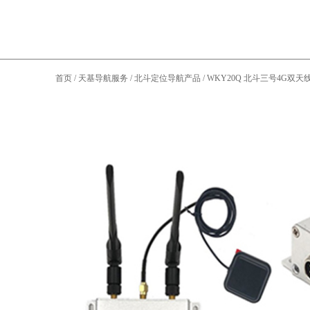
首页
/
天基导航服务
/
北斗定位导航产品
/
WKY20Q 北斗三号4G双天