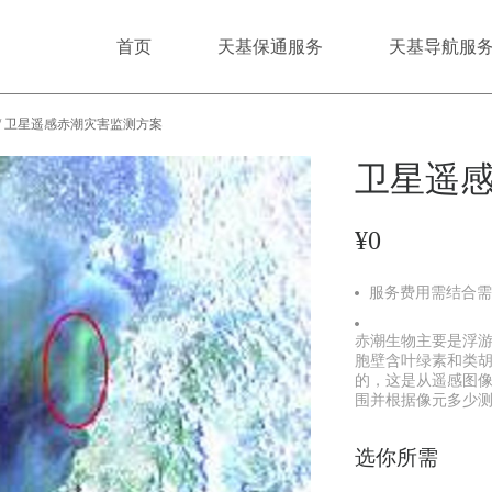
首页
天基保通服务
天基导航服
/
卫星遥感赤潮灾害监测方案
卫星遥
¥0
服务费用需结合
赤潮生物主要是浮
胞壁含叶绿素和类
的，这是从遥感图
围并根据像元多少
选你所需