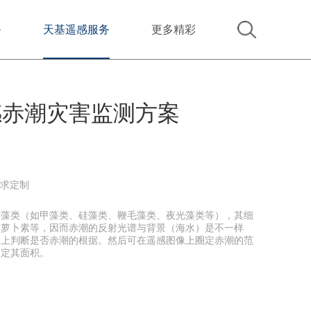
务
天基遥感服务
更多精彩
感赤潮灾害监测方案
需求定制
游藻类（如甲藻类、硅藻类、鞭毛藻类、夜光藻类等），其细
胡萝卜素等，因而赤潮的反射光谱与背景（海水）是不一样
像上判断是否赤潮的根据。然后可在遥感图像上圈定赤潮的范
测定其面积。