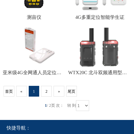
测亩仪
4G多重定位智能学生证
亚米级4G全网通人员定位工牌
WTX20C 北斗双频通用型精准定位终端
首页
«
1
2
»
尾页
1
/ 2页 次：
转 到
快捷导航：